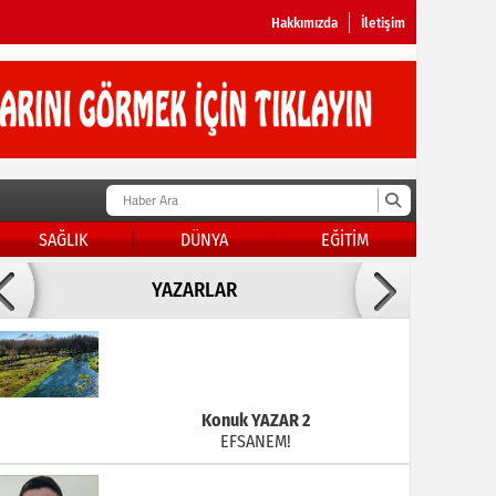
Hakkımızda
İletişim
SAĞLIK
DÜNYA
EĞİTİM
Doç Dr.İbrahim BAYKAN
YAZARLAR
KADER DİYEMEZSİN SEN KENDİN ETTİN
Konuk YAZAR 2
EFSANEM!