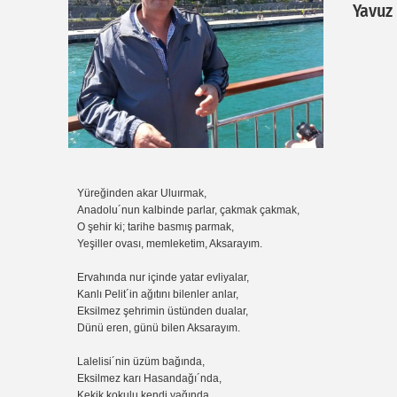
Yavuz
Yüreğinden akar Uluırmak,
Anadolu´nun kalbinde parlar, çakmak çakmak,
O şehir ki; tarihe basmış parmak,
Yeşiller ovası, memleketim, Aksarayım.
Ervahında nur içinde yatar evliyalar,
Kanlı Pelit´in ağıtını bilenler anlar,
Eksilmez şehrimin üstünden dualar,
Dünü eren, günü bilen Aksarayım.
Lalelisi´nin üzüm bağında,
Eksilmez karı Hasandağı´nda,
Kekik kokulu kendi yağında,