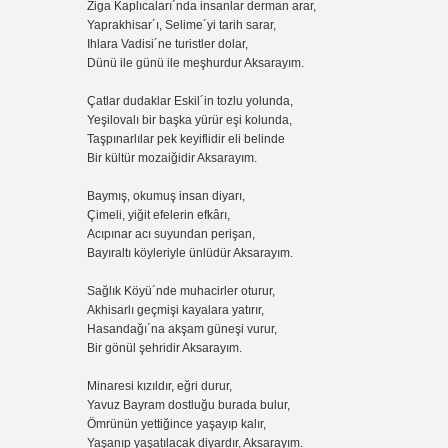
Ziga Kaplıcaları´nda insanlar derman arar,
Yaprakhisar´ı, Selime´yi tarih sarar,
Ihlara Vadisi´ne turistler dolar,
Dünü ile günü ile meşhurdur Aksarayım.
Çatlar dudaklar Eskil´in tozlu yolunda,
Yeşilovalı bir başka yürür eşi kolunda,
Taşpınarlılar pek keyiflidir eli belinde
Bir kültür mozaiğidir Aksarayım.
Baymış, okumuş insan diyarı,
Çimeli, yiğit efelerin efkârı,
Acıpınar acı suyundan perişan,
Bayıraltı köyleriyle ünlüdür Aksarayım.
Sağlık Köyü´nde muhacirler oturur,
Akhisarlı geçmişi kayalara yatırır,
Hasandağı´na akşam güneşi vurur,
Bir gönül şehridir Aksarayım.
Minaresi kızıldır, eğri durur,
Yavuz Bayram dostluğu burada bulur,
Ömrünün yettiğince yaşayıp kalır,
Yaşanıp yaşatılacak diyardır, Aksarayım.