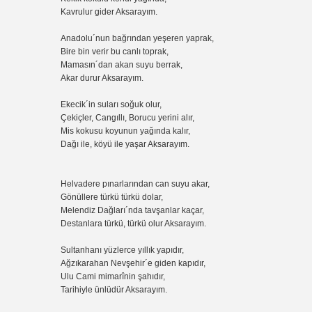
Kavrulur gider Aksarayım.
Anadolu´nun bağrından yeşeren yaprak,
Bire bin verir bu canlı toprak,
Mamasın´dan akan suyu berrak,
Akar durur Aksarayım.
Ekecik´in suları soğuk olur,
Çekiçler, Cangıllı, Borucu yerini alır,
Mis kokusu koyunun yağında kalır,
Dağı ile, köyü ile yaşar Aksarayım.
Helvadere pınarlarından can suyu akar,
Gönüllere türkü türkü dolar,
Melendiz Dağları´nda tavşanlar kaçar,
Destanlara türkü, türkü olur Aksarayım.
Sultanhanı yüzlerce yıllık yapıdır,
Ağzıkarahan Nevşehir´e giden kapıdır,
Ulu Cami mimarînin şahıdır,
Tarihiyle ünlüdür Aksarayım.