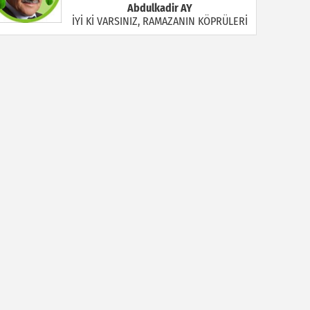
Abdulkadir AY
İYİ Kİ VARSINIZ, RAMAZANIN KÖPRÜLERİ
Halil MANUŞ
“BİR HIYAR ARANIYOR”
Mahmut Çiçekdağı
Müslüman Nasıl Olmalı
Yavuz Bayram Çalışkan
RAHMAN VE RAHİM OLAN ALLAH