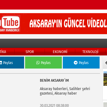
TİKA
SPOR
EKONOMİ
TEKNOLOJİ
Paylas
Paylas
Paylas
BENİM AKSARAY´IM
Aksaray haberleri, Salihler şehri
gazetesi, Aksaray haber
30.03.2021 08:38:00