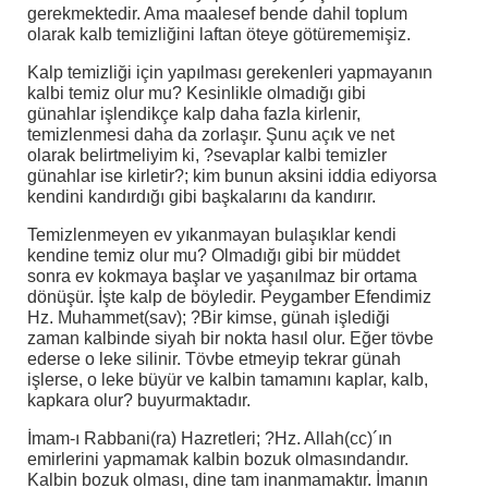
gerekmektedir. Ama maalesef bende dahil toplum
olarak kalb temizliğini laftan öteye götürememişiz.
Kalp temizliği için yapılması gerekenleri yapmayanın
kalbi temiz olur mu? Kesinlikle olmadığı gibi
günahlar işlendikçe kalp daha fazla kirlenir,
temizlenmesi daha da zorlaşır. Şunu açık ve net
olarak belirtmeliyim ki, ?sevaplar kalbi temizler
günahlar ise kirletir?; kim bunun aksini iddia ediyorsa
kendini kandırdığı gibi başkalarını da kandırır.
Temizlenmeyen ev yıkanmayan bulaşıklar kendi
kendine temiz olur mu? Olmadığı gibi bir müddet
sonra ev kokmaya başlar ve yaşanılmaz bir ortama
dönüşür. İşte kalp de böyledir. Peygamber Efendimiz
Hz. Muhammet(sav); ?Bir kimse, günah işlediği
zaman kalbinde siyah bir nokta hasıl olur. Eğer tövbe
ederse o leke silinir. Tövbe etmeyip tekrar günah
işlerse, o leke büyür ve kalbin tamamını kaplar, kalb,
kapkara olur? buyurmaktadır.
İmam-ı Rabbani(ra) Hazretleri; ?Hz. Allah(cc)´ın
emirlerini yapmamak kalbin bozuk olmasındandır.
Kalbin bozuk olması, dine tam inanmamaktır. İmanın