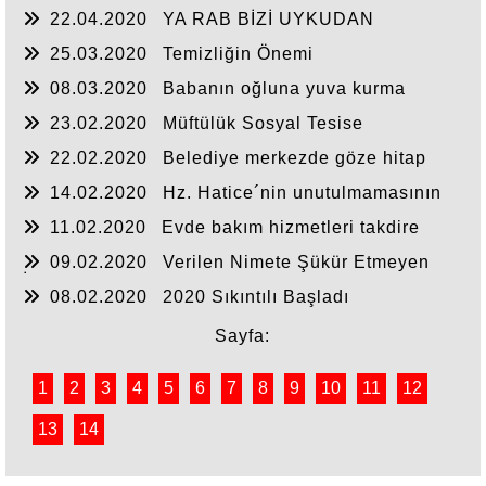
22.04.2020
YA RAB BİZİ UYKUDAN
UYANDIR VE KORU
25.03.2020
Temizliğin Önemi
08.03.2020
Babanın oğluna yuva kurma
nasihati
23.02.2020
Müftülük Sosyal Tesise
Dönüşmüş
22.02.2020
Belediye merkezde göze hitap
etmeli
14.02.2020
Hz. Hatice´nin unutulmamasının
sebebi ne?
11.02.2020
Evde bakım hizmetleri takdire
şayan
09.02.2020
Verilen Nimete Şükür Etmeyen
İnsanlarız
08.02.2020
2020 Sıkıntılı Başladı
Sayfa:
1
2
3
4
5
6
7
8
9
10
11
12
13
14