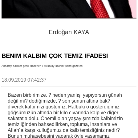
Erdoğan KAYA
BENIM KALBIM ÇOK TEMIZ IFADESI
Aksaray salihler şehri Haberleri / Aksaray salihler şehri gazetesi
18.09.2019 07:42:37
Bazen birbirimize, ? neden yanlışı yapıyorsun günah
değil mi? dediğimizde, ? sen şunun altına bak?
diyerek kalbimizi gösteririz. Halbuki o gösterdiğimiz
göğsümüzün altında bir kilo civarında kalp ve diğer
sakatatla dolu. Önemli olan yaşayışımızda kalbimizin
temizliğinden bahsedilirken, topluma, insanlara ve
Allah´a karşı kulluğumuz da kalb temizliğiniz nedir?
Bunun muhasebesini yaparak öyle yaşamamız