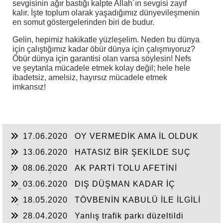
sevgisinin ağır bastığı kalpte Allah´ın sevgisi zayıf
kalır. İşte toplum olarak yaşadığımız dünyevileşmenin
en somut göstergelerinden biri de budur.
Gelin, hepimiz hakikatle yüzleşelim. Neden bu dünya
için çalıştığımız kadar öbür dünya için çalışmıyoruz?
Öbür dünya için garantisi olan varsa söylesin! Nefs
ve şeytanla mücadele etmek kolay değil; hele hele
ibadetsiz, amelsiz, hayırsız mücadele etmek
imkansız!
17.06.2020
OY VERMEDİK AMA İL OLDUK
13.06.2020
HATASIZ BİR ŞEKİLDE SUÇ
İŞLEMEYEN VAR MI?
08.06.2020
AK PARTİ TOLU AFETİNİ
İNCELEDİ
03.06.2020
DIŞ DÜŞMAN KADAR İÇ
DÜŞMANLAR VAR
18.05.2020
TÖVBENİN KABULÜ İLE İLGİLİ
BİR KISSA
28.04.2020
Yanlış trafik parkı düzeltildi