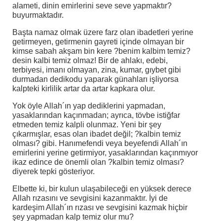
alameti, dinin emirlerini seve seve yapmaktır?
buyurmaktadır.
Başta namaz olmak üzere farz olan ibadetleri yerine
getirmeyen, getirmenin gayreti içinde olmayan bir
kimse sabah akşam bin kere ?benim kalbim temiz?
desin kalbi temiz olmaz! Bir de ahlakı, edebi,
terbiyesi, imanı olmayan, zina, kumar, gıybet gibi
durmadan dedikodu yaparak günahları işliyorsa
kalpteki kirlilik artar da artar kapkara olur.
Yok öyle Allah´ın yap dediklerini yapmadan,
yasaklarından kaçınmadan; ayrıca, tövbe istiğfar
etmeden temiz kalpli olunmaz. Yeni bir şey
çıkarmışlar, esas olan ibadet değil; ?kalbin temiz
olması? gibi. Hanımefendi veya beyefendi Allah´ın
emirlerini yerine getirmiyor, yasaklarından kaçınmıyor
ikaz edince de önemli olan ?kalbin temiz olması?
diyerek tepki gösteriyor.
Elbette ki, bir kulun ulaşabileceği en yüksek derece
Allah rızasını ve sevgisini kazanmaktır. İyi de
kardeşim Allah´ın rızası ve sevgisini kazmak hiçbir
şey yapmadan kalp temiz olur mu?