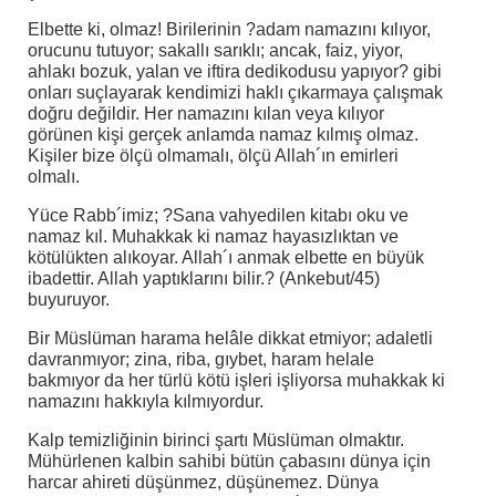
Elbette ki, olmaz! Birilerinin ?adam namazını kılıyor,
orucunu tutuyor; sakallı sarıklı; ancak, faiz, yiyor,
ahlakı bozuk, yalan ve iftira dedikodusu yapıyor? gibi
onları suçlayarak kendimizi haklı çıkarmaya çalışmak
doğru değildir. Her namazını kılan veya kılıyor
görünen kişi gerçek anlamda namaz kılmış olmaz.
Kişiler bize ölçü olmamalı, ölçü Allah´ın emirleri
olmalı.
Yüce Rabb´imiz; ?Sana vahyedilen kitabı oku ve
namaz kıl. Muhakkak ki namaz hayasızlıktan ve
kötülükten alıkoyar. Allah´ı anmak elbette en büyük
ibadettir. Allah yaptıklarını bilir.? (Ankebut/45)
buyuruyor.
Bir Müslüman harama helâle dikkat etmiyor; adaletli
davranmıyor; zina, riba, gıybet, haram helale
bakmıyor da her türlü kötü işleri işliyorsa muhakkak ki
namazını hakkıyla kılmıyordur.
Kalp temizliğinin birinci şartı Müslüman olmaktır.
Mühürlenen kalbin sahibi bütün çabasını dünya için
harcar ahireti düşünmez, düşünemez. Dünya