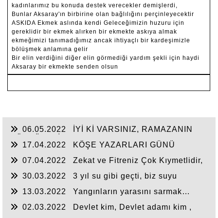
kadınlarımız bu konuda destek verecekler demişlerdi,
Bunlar Aksaray'ın birbirine olan bağlılığını perçinleyecektir
ASKIDA Ekmek aslında kendi Geleceğimizin huzuru için
gereklidir bir ekmek alırken bir ekmekte askıya almak
ekmeğimizi tanımadığımız ancak ihtiyaçlı bir kardeşimizle
bölüşmek anlamına gelir
Bir elin verdiğini diğer elin görmediği yardım şekli için haydi
Aksaray bir ekmekte senden olsun
06.05.2022
İYİ Kİ VARSINIZ, RAMAZANIN
KÖPRÜLERİ
17.04.2022
KÖŞE YAZARLARI GÜNÜ
07.04.2022
Zekat ve Fitreniz Çok Kıymetlidir,
Yerini Bulursa.
30.03.2022
3 yıl su gibi geçti, biz suyu
göremedik
13.03.2022
Yangınların yarasını sarmak…
yada rant
02.03.2022
Devlet kim, Devlet adamı kim ,
Devletin adamı kim …