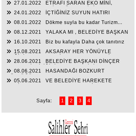
27.01.2022
ETRAFI SARAN EKO MİNİ,
(ALKOL HANELERİN) GÜNAHI KİMİN…?
24.01.2022
İÇTİĞİNİZ SUYUN HATIRI
VARSA
08.01.2022
Dökme suyla bu kadar Turizm...
08.12.2021
YALAKA MI , BELEDİYE BAŞKAN
YARDIMCISI MI ?
16.10.2021
Biz bu kafayla Daha çok tanıtırız
15.08.2021
AKSARAY HER YÖNÜYLE
DEĞİŞİYOR ENGELSİZ YAŞAM MERKEZİ
28.06.2021
BELEDİYE BAŞKANI DİNÇER
ENGELLİLER İÇİN UMUT OLACAK.!
ÇEVRE KİRLİLİĞİNİ BERTARAF İÇİN
08.06.2021
HASANDAĞI BOZKURT
MÜCADELE EDİYOR.!
DÜZLÜĞÜ UNUTULDU
05.06.2021
VE BELEDİYE HAREKETE
GEÇİYOR MAHALLELERDE ŞENLİK VAR
Sayfa:
1
2
3
4